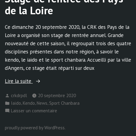
de la Loire
Ce dimanche 20 septembre 2020, la CRK des Pays de la
Loire a organisé son stage de rentrée annuel. Grande
nouveauté de cette saison, il regroupait trois des quatre
disciplines présentes dans notre région, à savoir le
kendo, le iaïdo et le sport chanbara. Accueilli par la ville
d’Angers, ce stage était réparti sur deux
« Stage
Lire la suite
de
Publié
crkdrpdl
20 septembre 2020
rentrée
par
Publié
,
,
,
Iaïdo
Kendo
News
Sport Chanbara
des
dans
sur
Laisser un commentaire
Pays
Stage
de
de
proudly powered by WordPress
.
la
rentrée