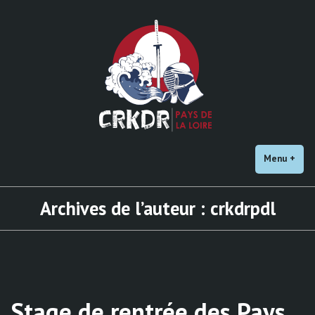
Accéder
au
contenu
Menu
+
dépl
rédu
Archives de l’auteur :
crkdrpdl
Stage de rentrée des Pays