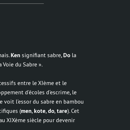
nais.
Ken
signifiant sabre,
Do
la
a Voie du Sabre ».
essifs entre le XIème et le
oppement d’écoles d’escrime, le
le voit l’essor du sabre en bambou
ifiques (
men
,
kote
,
do
,
tare
). Cet
au XIXème siècle pour devenir