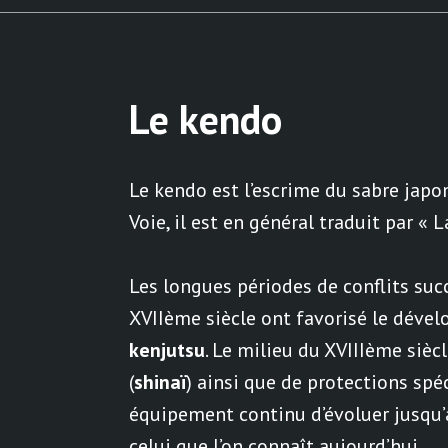
Le kendo
Le kendo est l’escrime du sabre japo
Voie, il est en général traduit par « L
Les longues périodes de conflits succ
XVIIème siècle ont favorisé le dével
kenjutsu
. Le milieu du XVIIIème sièc
(
shinaï
) ainsi que de protections spéc
équipement continu d’évoluer jusqu’
celui que l’on connaît aujourd’hui.